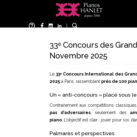
Aller
au
contenu
help_outline
principal
|
33ᵉ Concours des Grand
Novembre 2025
Le
33ᵉ Concours International des Gra
2025
à Paris, rassemblant
près de 100 pia
Un « anti-concours » placé sous le
Contrairement aux compétitions classiques, 
pas d’adversaires
, seulement des
am
piano.
L’objectif est clair : jouer pour soi, 
Palmarès et perspectives