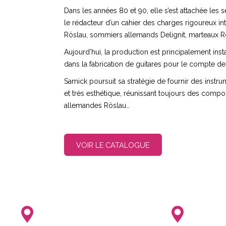
Dans les années 80 et 90, elle s’est attachée les 
le rédacteur d’un cahier des charges rigoureux i
Röslau, sommiers allemands Delignit, marteaux R
Aujourd’hui, la production est principalement in
dans la fabrication de guitares pour le compte d
Samick poursuit sa stratégie de fournir des instrum
et très esthétique, réunissant toujours des com
allemandes Röslau…
VOIR LE CATALOGUE