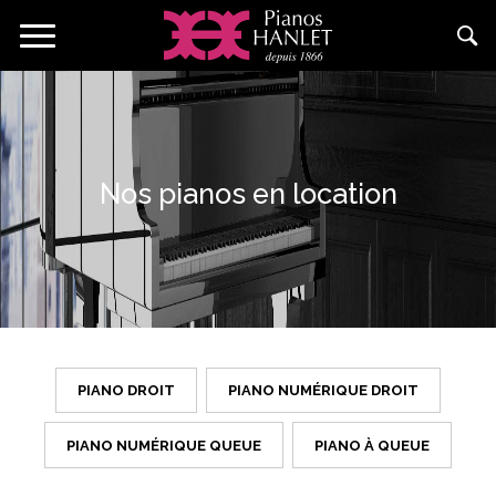
Aller
Toggle
au
navigation
contenu
principal
Nos pianos en location
PIANO DROIT
APPLY
PIANO NUMÉRIQUE DROIT
APPLY
PIANO
PIANO
DROIT
NUMÉRIQ
PIANO NUMÉRIQUE QUEUE
APPLY
PIANO À QUEUE
APPLY
FILTER
DROIT
PIANO
PIANO
FILTER
NUMÉRIQUE
À