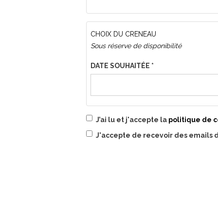
"LA
GALERIE"
PIANOS
CHOIX DU CRENEAU
HANLET
Sous réserve de disponibilité
*
DATE SOUHAITÉE
*
J’ai lu et j'accepte la
politique de c
RGPD
J'accepte de recevoir des emails
*
OPTIN