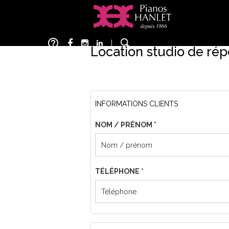
Aller
au
contenu
help_outline
principal
|
Location studio de rép
INFORMATIONS CLIENTS
NOM / PRÉNOM
*
TÉLÉPHONE
*