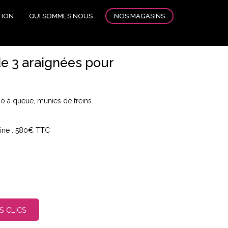
NOS MAGASINS
TION
QUI SOMMES NOUS
de 3 araignées pour
no à queue, munies de freins.
gine : 580€ TTC
S CLICS