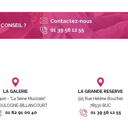
Contactez-nous
CONSEIL ?
01 39 56 12 55
LA GALERIE
LA GRANDE RESERVE
guin - "La Seine Musicale"
515 Rue Hélène Boucher
BOULOGNE-BILLANCOURT​
78530 BUC​​
01 82 91 00 40
01 39 56 12 55