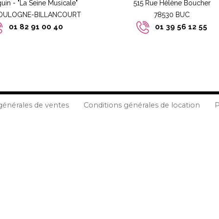
guin - "La Seine Musicale"
515 Rue Hélène Boucher
BOULOGNE-BILLANCOURT​
78530 BUC​​
01 82 91 00 40
01 39 56 12 55
générales de ventes
Conditions générales de location
P