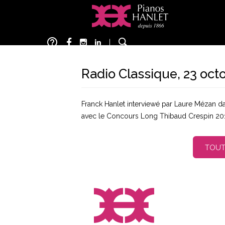
Aller
au
contenu
help_outline
principal
|
Radio Classique, 23 oct
Franck Hanlet interviewé par Laure Mézan dan
avec le Concours Long Thibaud Crespin 20
TOUT