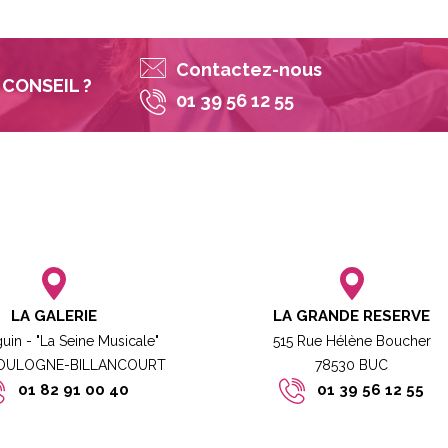
Contactez-nous
CONSEIL ?
01 39 56 12 55
LA GALERIE
LA GRANDE RESERVE
guin - "La Seine Musicale"
515 Rue Hélène Boucher
BOULOGNE-BILLANCOURT​
78530 BUC​​
01 82 91 00 40
01 39 56 12 55