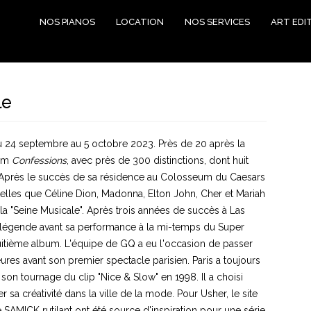
NOS PIANOS
LOCATION
NOS SERVICES
ART EDI
le
du 24 septembre au 5 octobre 2023. Près de 20 après la
bum
Confessions
, avec près de 300 distinctions, dont huit
 Après le succès de sa résidence au Colosseum du Caesars
elles que Céline Dion, Madonna, Elton John, Cher et Mariah
 la "Seine Musicale". Après trois années de succès à Las
de légende avant sa performance à la mi-temps du Super
huitième album. L'équipe de GQ a eu l'occasion de passer
res avant son premier spectacle parisien. Paris a toujours
 son tournage du clip "Nice & Slow" en 1998. Il a choisi
r sa créativité dans la ville de la mode. Pour Usher, le site
 SAMICK rutilant ont été source d'inspiration pour une série