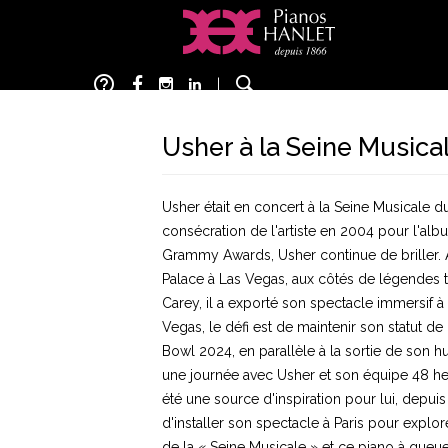
Aller
au
contenu
help_outline
principal
|
Usher à la Seine Musica
Usher était en concert à la Seine Musicale 
consécration de l'artiste en 2004 pour l'al
Grammy Awards, Usher continue de briller.
Palace à Las Vegas, aux côtés de légendes t
Carey, il a exporté son spectacle immersif à
Vegas, le défi est de maintenir son statut 
Bowl 2024, en parallèle à la sortie de son 
une journée avec Usher et son équipe 48 heu
été une source d'inspiration pour lui, depuis
d'installer son spectacle à Paris pour explore
de la « Seine Musicale » et ce piano à queue