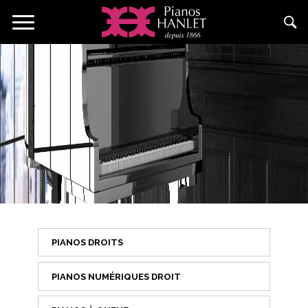
Aller
Toggle
au
navigation
contenu
principal
PIANOS DROITS
PIANOS NUMÉRIQUES DROIT