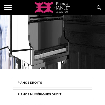
Aller
Toggle
au
navigation
contenu
principal
PIANOS DROITS
PIANOS NUMÉRIQUES DROIT