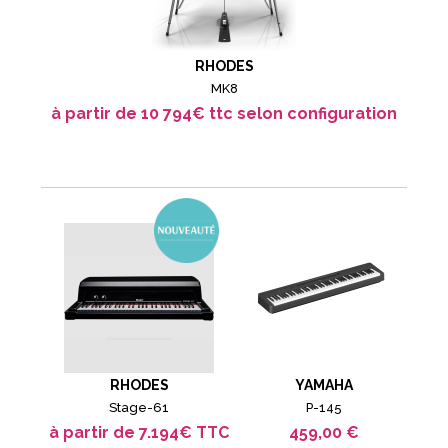
RHODES
MK8
à partir de 10 794€ ttc selon configuration
RHODES
YAMAHA
Stage-61
P-145
à partir de 7.194€ TTC
459,00 €