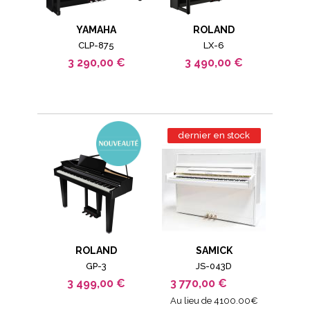
YAMAHA
ROLAND
CLP-875
LX-6
3 290,00 €
3 490,00 €
dernier en stock
ROLAND
SAMICK
GP-3
JS-043D
3 499,00 €
3 770,00 €
Au lieu de 4100.00€