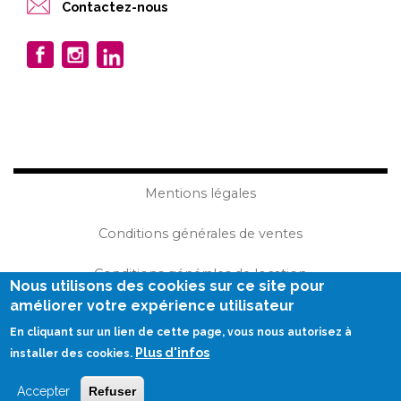
Contactez-nous
Mentions légales
Conditions générales de ventes
Conditions générales de location
Nous utilisons des cookies sur ce site pour
améliorer votre expérience utilisateur
Plan du site
En cliquant sur un lien de cette page, vous nous autorisez à
Plus d'infos
Réalisation Becom
installer des cookies.
Accepter
Refuser