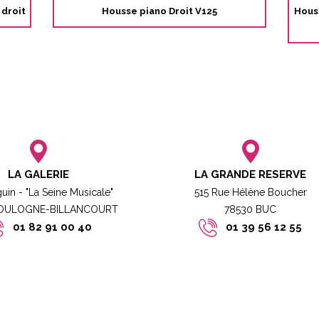
 droit
Housse piano Droit V125
Houss
LA GALERIE
LA GRANDE RESERVE
guin - "La Seine Musicale"
515 Rue Hélène Boucher
BOULOGNE-BILLANCOURT​
78530 BUC​​
01 82 91 00 40
01 39 56 12 55