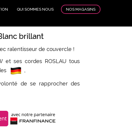
NOS MAGASINS
TION
QUI SOMMES NOUS
lanc brillant
ec ralentisseur de couvercle !
W et ses cordes ROSLAU tous
des
,
olonté de se rapprocher des